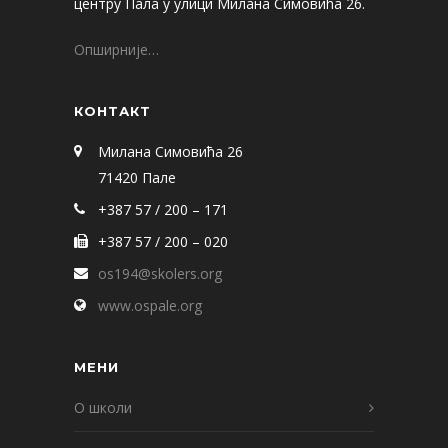
центру Пала у улици Милана Симовића 26.
Опширније…
КОНТАКТ
Милана Симовића 26
71420 Пале
+387 57 / 200 – 171
+387 57 / 200 – 020
os194@skolers.org
www.ospale.org
МЕНИ
О школи