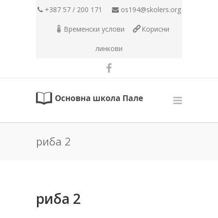
+387 57 / 200 171
os194@skolers.org
Временски услови
Корисни
линкови
риба 2
риба 2