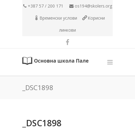
+387 57 / 200 171
os194@skolers.org
Временски услови
Корисни
линкови
_DSC1898
_DSC1898