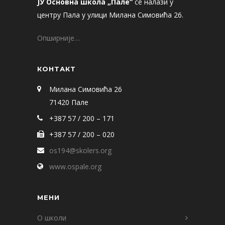
ЈУ Основна школа „Пале“
се налази у
центру Пала у улици Милана Симовића 26.
Опширније…
КОНТАКТ
Милана Симовића 26
71420 Пале
+387 57 / 200 – 171
+387 57 / 200 – 020
os194@skolers.org
www.ospale.org
МЕНИ
О школи