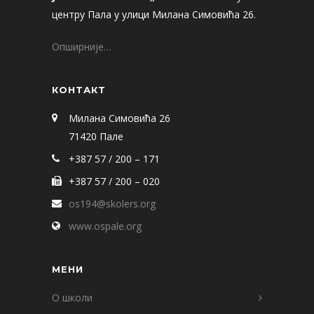
центру Пала у улици Милана Симовића 26.
Опширније…
КОНТАКТ
Милана Симовића 26
71420 Пале
+387 57 / 200 – 171
+387 57 / 200 – 020
os194@skolers.org
www.ospale.org
МЕНИ
О школи