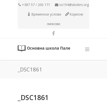
+387 57 / 200 171
os194@skolers.org
Временски услови
Корисни
линкови
_DSC1861
_DSC1861