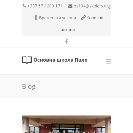
+387 57 / 200 171
os194@skolers.org
Временски услови
Корисни
линкови
Blog