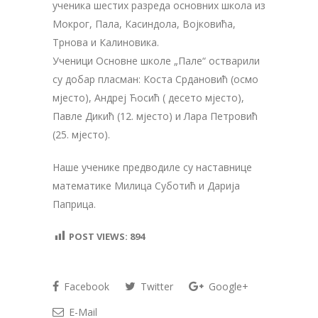
ученика шестих разреда основних школа из
Мокрог, Пала, Касиндола, Војковића,
Трнова и Калиновика.
Ученици Основне школе „Пале“ остварили
су добар пласман: Коста Срдановић (осмо
мјесто), Андреј Ћосић ( десето мјесто),
Павле Дикић (12. мјесто) и Лара Петровић
(25. мјесто).
Наше ученике предводиле су наставнице
математике Милица Суботић и Дарија
Паприца.
POST VIEWS:
894
Facebook
Twitter
Google+
E-Mail