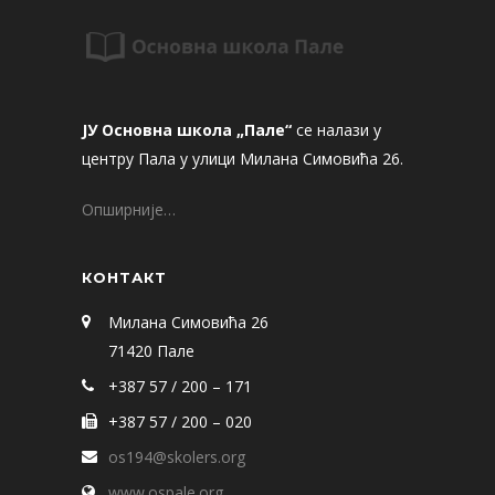
ЈУ Основна школа „Пале“
се налази у
центру Пала у улици Милана Симовића 26.
Опширније…
КОНТАКТ
Милана Симовића 26
71420 Пале
+387 57 / 200 – 171
+387 57 / 200 – 020
os194@skolers.org
www.ospale.org