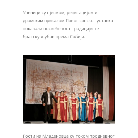
Ученици су пјесмом, рецитацијом и
драмским приказом Првог српског устанка
показали посвећеност традицији те
братску љубав према Србији.
Гости из Младеновца су током тродневног