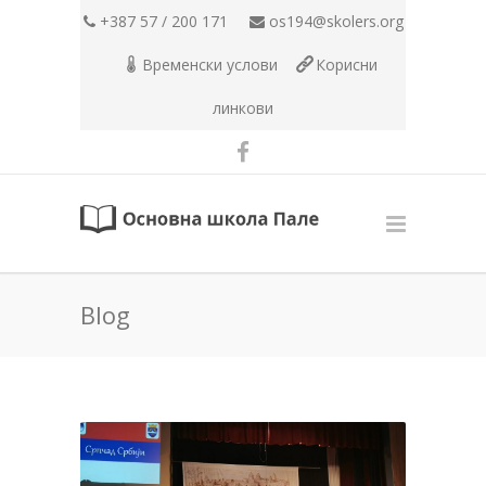
+387 57 / 200 171
os194@skolers.org
Временски услови
Корисни
линкови
Blog