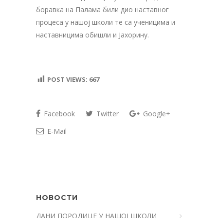
боравка на Палама били дио наставног
процеса у нашој школи те са ученицима и
наставницима обишли и Јахорину.
POST VIEWS:
667
Facebook
Twitter
Google+
E-Mail
НОВОСТИ
ДАНИ ПОРОДИЦЕ У НАШОЈ ШКОЛИ