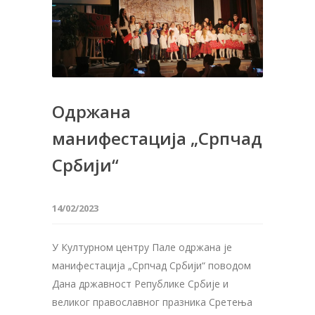
Одржана
манифестација „Српчад
Србији“
14/02/2023
У Културном центру Пале одржана је
манифестација „Српчад Србији“ поводом
Дана државност Републике Србије и
великог православног празника Сретења