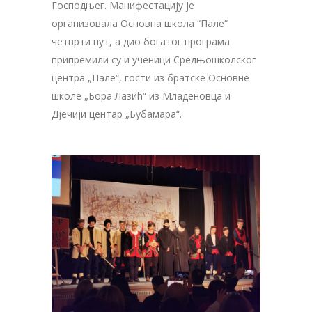
Господњег. Манифестацију је
организовала Основна школа “Пале“
четврти пут, а дио богатог програма
припремили су и ученици Средњошколског
центра „Пале“, гости из братске Основне
школе „Бора Лазић“ из Младеновца и
Дјечији центар „Бубамара“.