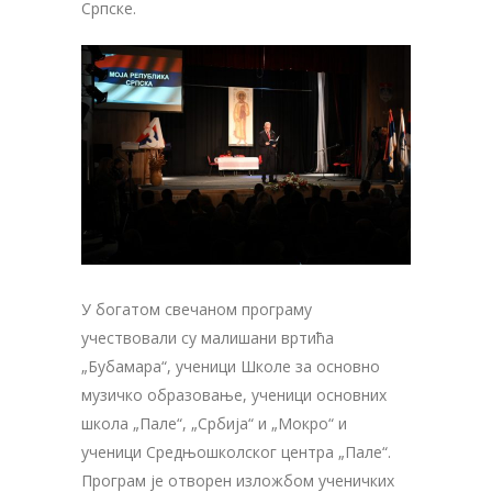
Српске.
У богатом свечаном програму
учествовали су малишани вртића
„Бубамара“, ученици Школе за основно
музичко образовање, ученици основних
школа „Пале“, „Србија“ и „Мокро“ и
ученици Средњошколског центра „Пале“.
Програм је отворен изложбом ученичких