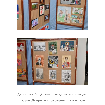
Директор Републичког педагошког завода
Предраг Дамјановић додијелио је награде