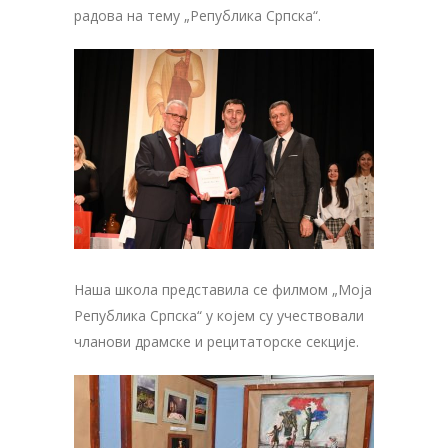
радова на тему „Република Српска“.
Наша школа представила се филмом „Моја
Република Српска“ у којем су учествовали
чланови драмске и рецитаторске секције.