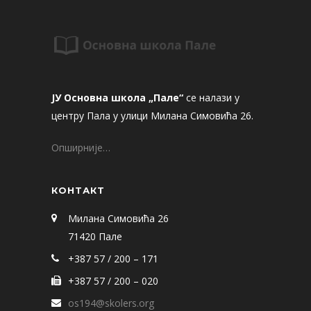
ЈУ Основна школа „Пале“
се налази у
центру Пала у улици Милана Симовића 26.
Опширније…
КОНТАКТ
Милана Симовића 26
71420 Пале
+387 57 / 200 – 171
+387 57 / 200 – 020
os194@skolers.org