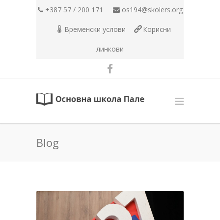
+387 57 / 200 171
os194@skolers.org
Временски услови
Корисни
линкови
Blog