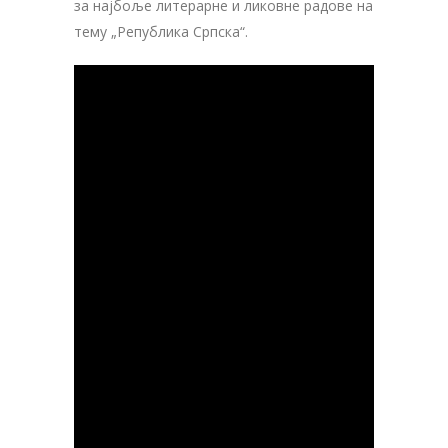
за најбоље литерарне и ликовне радове на
тему „Република Српска“.