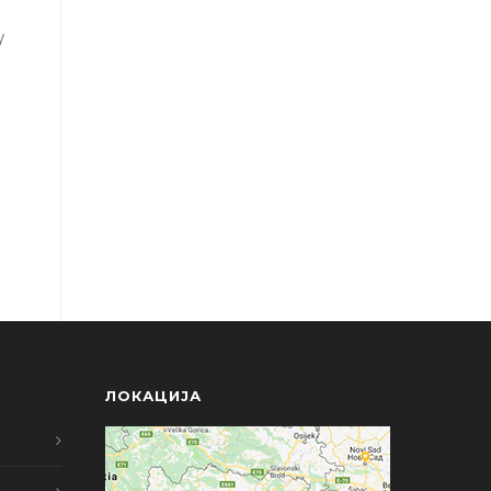
у
ЛОКАЦИЈА