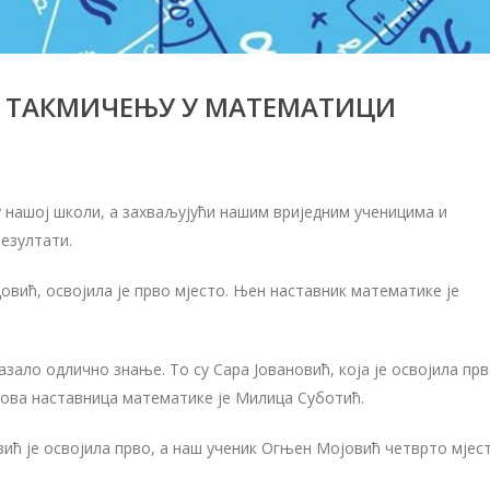
 ТАКМИЧЕЊУ У МАТЕМАТИЦИ
нашој школи, а захваљујући нашим вриједним ученицима и
езултати.
овић, освојила је прво мјесто. Њен наставник математике је
казало одлично знање. То су Сара Јовановић, која је освојила пр
ихова наставница математике је Милица Суботић.
вић је освојила прво, а наш ученик Огњен Мојовић четврто мјест