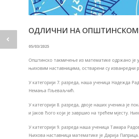
ОДЛИЧНИ НА ОПШТИНСКОМ
05/03/2025
Општинско такмичење из математике одржано је у 
њиховим наставницима, остварени су изванредни р
У категорији 7. разреда, наша ученица Надежда Рад
Немања Пљеваљчић.
У категорији 8. разреда, двоје наших ученика је по
и Јаков Ђого који је завршио на трећем мјесту. Њ
У категорији 9. разреда наша ученица Тамара Радо
Њихова наставница математике је Дарија Паприца.