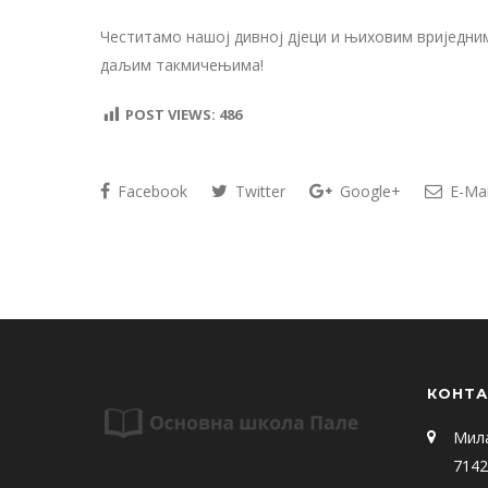
Честитамо нашој дивној дјеци и њиховим вриједни
даљим такмичењима!
POST VIEWS:
486
Facebook
Twitter
Google+
E-Mai
КОНТА
Мил
7142