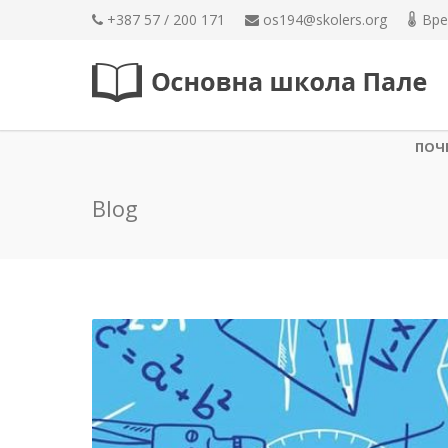
+387 57 / 200 171
os194@skolers.org
Вре
ПОЧ
Blog