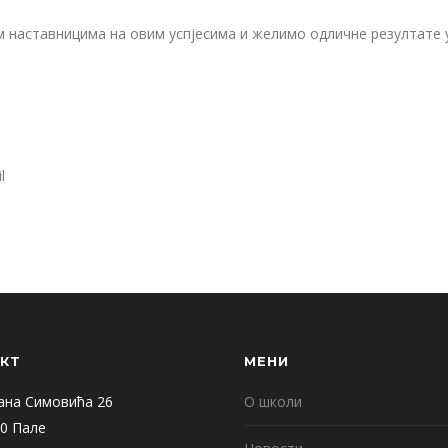
м наставницима на овим успјесима и желимо одличне резултате 
l
КТ
МЕНИ
ана Симовића 26
О школи
0 Пале