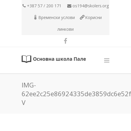
+387 57 / 200 171
os194@skolers.org
Временски услови
Корисни
линкови
IMG-
62ee2c25e86924335de3859dc6e52f
V