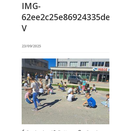
IMG-
62ee2c25e86924335de3859d
V
23/09/2025