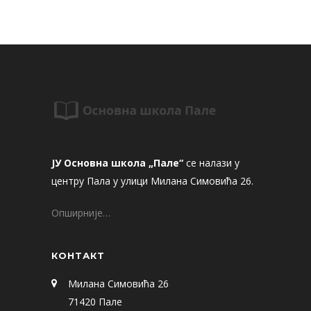
ЈУ Основна школа „Пале“
се налази у
центру Пала у улици Милана Симовића 26.
Опширније…
КОНТАКТ
Милана Симовића 26
71420 Пале