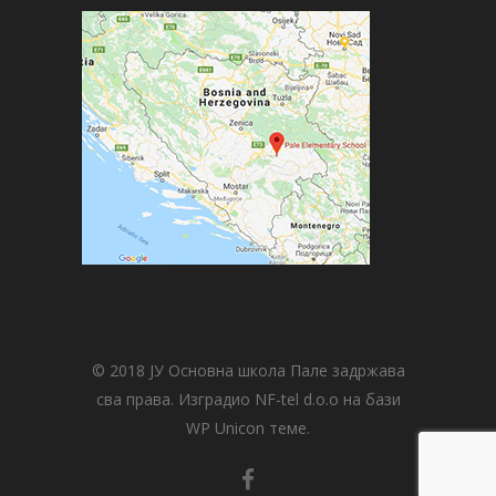
© 2018 ЈУ Основна школа Пале задржава
сва права. Изградио NF-tel d.o.o на бази
WP Unicon теме.