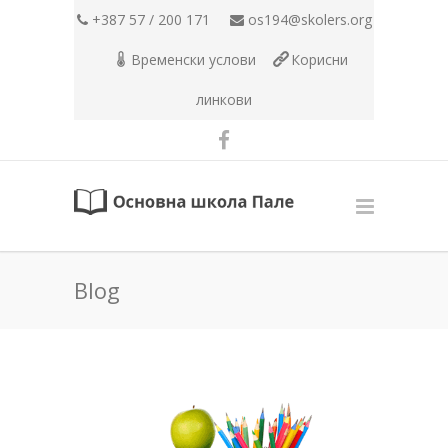
+387 57 / 200 171
os194@skolers.org
Временски услови
Корисни
линкови
Blog