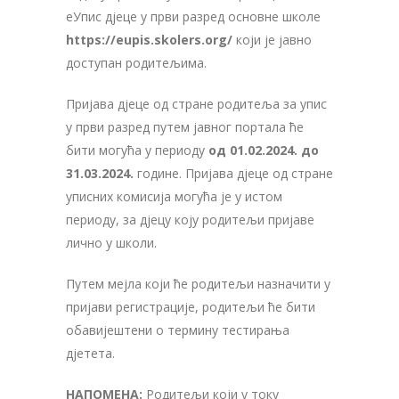
еУпис дјеце у први разред основне школе
https://eupis.skolers.org/
који је јавно
доступан родитељима.
Пријава дјеце од стране родитеља за упис
у први разред путем јавног портала ће
бити могућа у периоду
од 01.02.2024. до
31.03.2024.
године. Пријава дјеце од стране
уписних комисија могућа је у истом
периоду, за дјецу коју родитељи пријаве
лично у школи.
Путем мејла који ће родитељи назначити у
пријави регистрације, родитељи ће бити
обавијештени о термину тестирања
дјетета.
НАПОМЕНА:
Родитељи који у току