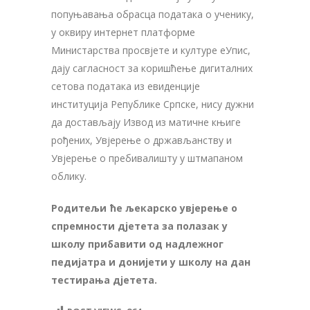
попуњавања обрасца података о ученику,
у оквиру интернет платформе
Министарства просвјете и културе еУпис,
дају сагласност за коришћење дигиталних
сетова података из евиденције
институција Републике Српске, нису дужни
да достављају Извод из матичне књиге
рођених, Увјерење о држављанству и
Увјерење о пребивалишту у штмапаном
облику.
Родитељи ће љекарско увјерење о
спремности дјетета за полазак у
школу прибавити од надлежног
педијатра и донијети у школу на дан
тестирања дјетета.