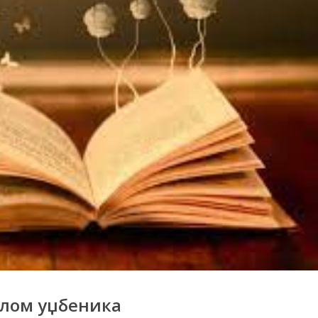
елом уџбеника