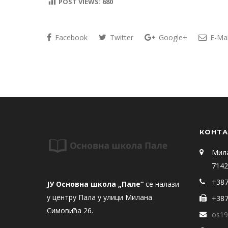
POST VIEWS:
680
Facebook
Twitter
Google+
E-Mai
КОНТА
Мил
7142
+387
ЈУ Основна школа „Пале“
се налази
у центру Пала у улици Милана
+387
Симовића 26.
os19