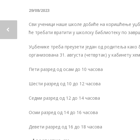
29/08/2023
Сви ученици наше школе добиће на коришћење уџбен
ће требати вратити у школску библиотеку по завр
Уџбенике треба преузети један од родитеља како б
организована 31. августа (четвртак) у кабинету хе
Пети разред од осам до 10 часова
Шести разред од 10 до 12 часова
Седми разред од 12 до 14 часова
Осми разред од 14 до 16 часова
Девети разред од 16 до 18 часова