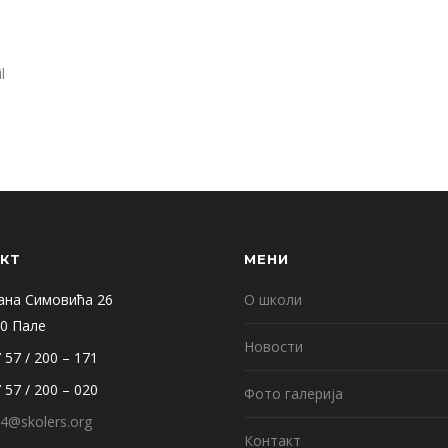
l
КТ
МЕНИ
ана Симовића 26
О школи
0 Пале
Новости
 57 / 200 – 171
 57 / 200 – 020
Фото галерија
4@skolers.org
Контакт