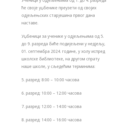
Ученици у одјељењима од 1. до 4. разреда
ће своје уџбенике преузети од својих
одјељењских старјешина првог дана
наставе.
Уџбеници за ученике у одјељењима од 5.
до 9. разреда биће подијељени у недјељу,
01. септембра 2024. године, у холу испред
школске библиотеке, на другом спрату
наше школе, у сљедећим терминима:
5. разред: 8:00 – 10:00 часова
6. разред: 10:00 – 12:00 часова
7. разред: 12:00 – 14:00 часова
8. разред: 14:00 – 16:00 часова