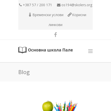
+387 57 / 200 171
os194@skolers.org
Временски услови
Корисни
линкови
Blog