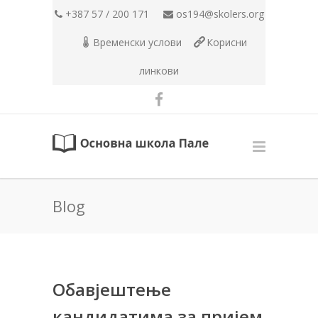
+387 57 / 200 171
os194@skolers.org
Временски услови
Корисни
линкови
Blog
Обавјештење
кандидатима за пријем