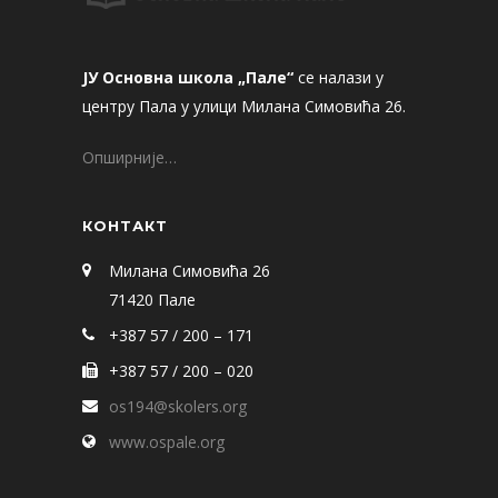
ЈУ Основна школа „Пале“
се налази у
центру Пала у улици Милана Симовића 26.
Опширније…
КОНТАКТ
Милана Симовића 26
71420 Пале
+387 57 / 200 – 171
+387 57 / 200 – 020
os194@skolers.org
www.ospale.org