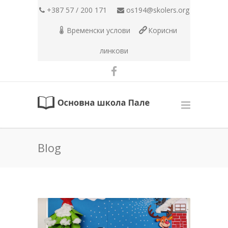
+387 57 / 200 171
os194@skolers.org
Временски услови
Корисни
линкови
Blog