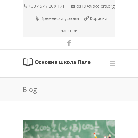
+387 57 / 200 171
os194@skolers.org
Временски услови
Корисни
линкови
Blog