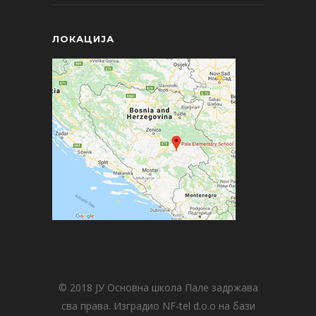
ЛОКАЦИЈА
© 2018 ЈУ Основна школа Пале задржава
сва права. Изградио NF-tel d.o.o на бази