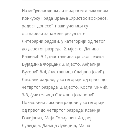
На међународном литерарном и ликовном
Конкурсу Града Врања „Христос воскресе,
радост донесе“, наши ученици су
остварили запажене резултате.
Литерарни радови, у категорији од петог
до деветог разреда: 2. мјесто, Даница
Рашевић 9-1, (наставница српског језика
Вујадинка Форцан); 3. мјесто, Анђелија
Вуковић 8-4, (наставница Слађана Јокић).
Ликовни радови, у категорији од првог до
четвртог разреда: 2. мјесто, Коста Мимић,
3-3, (учитељица Снежана Јовановић.
Похваљени ликовни радови у категорији
од првог до четвртог разреда: Ксенија
Голијанин, Маја Голијанин, Андреј
Лулеџија, Даница Лулеџија, Маша