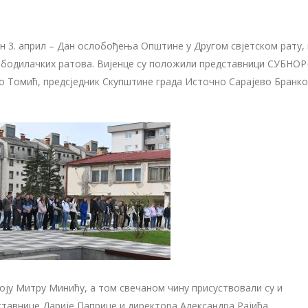
н 3. април – Дан ослобођења Општине у Другом свјетском рату,
одилачких ратова. Вијенце су положили представници СУБНОР-
о Томић, предсједник Скупштине града Источно Сарајево Бранко
оју Митру Минићу, а том свечаном чину присуствовали су и
тавнице Дарије Паприце и директора Александра Рајића.