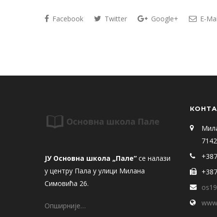
Facebook
Twitter
Google+
E-Mai
КОНТА
Мил
7142
+387
ЈУ Основна школа „Пале“
се налази
у центру Пала у улици Милана
+387
Симовића 26.
os19
www.
Опширније…