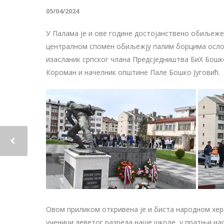
05/04/2024
У Палама је и ове године достојанствено обиљеже
централном спомен обиљежју палим борцима ослоб
изасланик српског члана Предсједништва БиХ Бошк
Короман и начелник општине Пале Бошко Југовић.
Овом приликом откривена је и биста народном хер
ученици деветог разреда наше школе, у пратњи нас