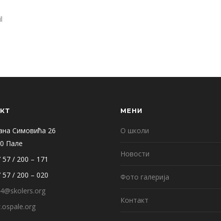
l
КТ
МЕНИ
ана Симовића 26
О школи
0 Пале
Новости
 57 / 200 – 171
 57 / 200 – 020
Фото галерија
4@skolers.org
Контакт
ospale.org