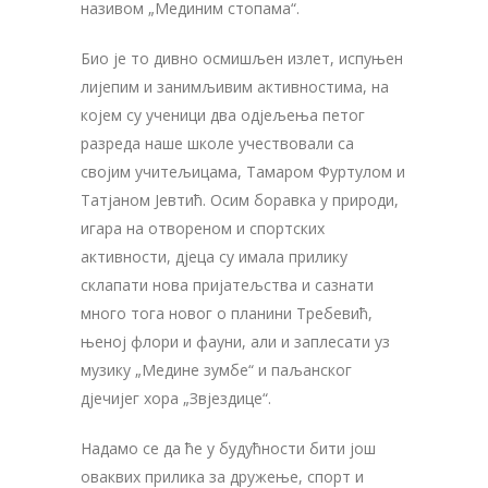
називом „Мединим стопама“.
Био је то дивно осмишљен излет, испуњен
лијепим и занимљивим активностима, на
којем су ученици два одјељења петог
разреда наше школе учествовали са
својим учитељицама, Тамаром Фуртулом и
Татјаном Јевтић. Осим боравка у природи,
игара на отвореном и спортских
активности, дјеца су имала прилику
склапати нова пријатељства и сазнати
много тога новог о планини Требевић,
њеној флори и фауни, али и заплесати уз
музику „Медине зумбе“ и паљанског
дјечијег хора „Звјездице“.
Надамо се да ће у будућности бити још
оваквих прилика за дружење, спорт и