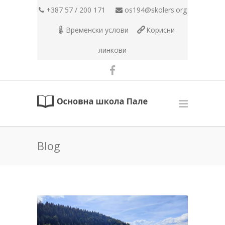
+387 57 / 200 171
os194@skolers.org
Временски услови
Корисни
линкови
Blog