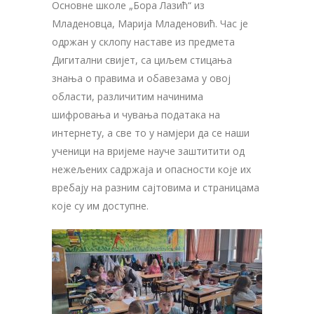
Основне школе „Бора Лазић“ из
Младеновца, Марија Младеновић. Час је
одржан у склопу наставе из предмета
Дигитални свијет, са циљем стицања
знања о правима и обавезама у овој
области, различитим начинима
шифровања и чувања података на
интернету, а све то у намјери да се наши
ученици на вријеме науче заштитити од
нежељених садржаја и опасности које их
вребају на разним сајтовима и страницама
које су им доступне.