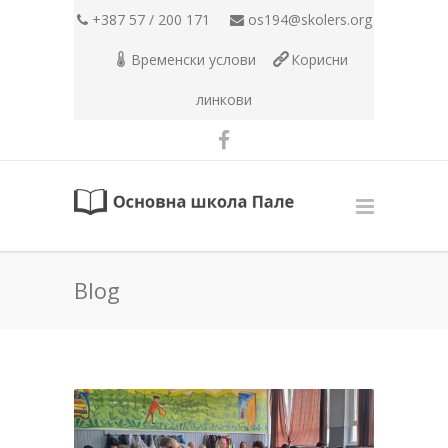
+387 57 / 200 171
os194@skolers.org
Временски услови
Корисни
линкови
Blog