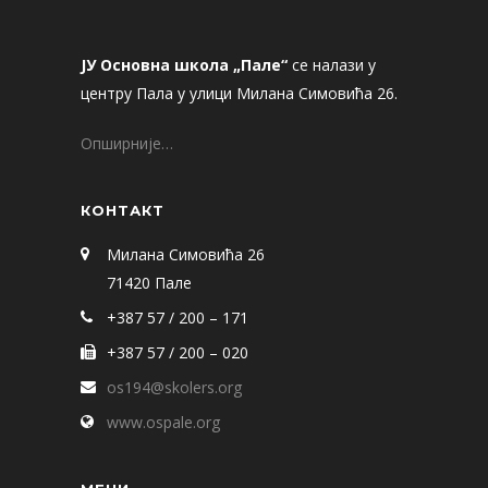
ЈУ Основна школа „Пале“
се налази у
центру Пала у улици Милана Симовића 26.
Опширније…
КОНТАКТ
Милана Симовића 26
71420 Пале
+387 57 / 200 – 171
+387 57 / 200 – 020
os194@skolers.org
www.ospale.org