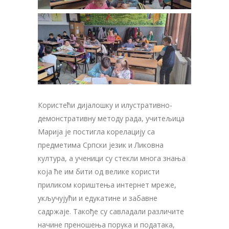
Користећи дијалошку и илустративно-
демонстративну методу рада, учитељица
Марија је постигла корелацију са
предметима Српски језик и Ликовна
култура, а ученици су стекли многа знања
која ће им бити од велике користи
приликом кориштења интернет мреже,
укључујући и едукатине и забавне
садржаје. Такође су савладали различите
начине преношења порука и података,