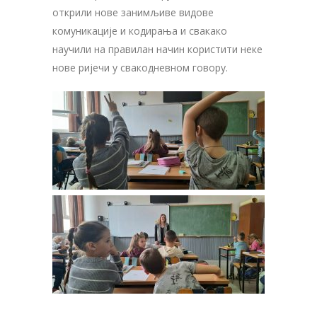
открили нове занимљиве видове
комуникације и кодирања и свакако
научили на правилан начин користити неке
нове ријечи у свакодневном говору.