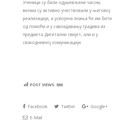
Ученици су били одушевљени часом,
веома су активно учествовали у његовој
реализацији, а усвојена знања ће им бити
од помоћи и у савладавању градива из
предмета Дигитални свијет, али и у
свакодневној комуникацији.
POST VIEWS:
880
Facebook
Twitter
Google+
E-Mail