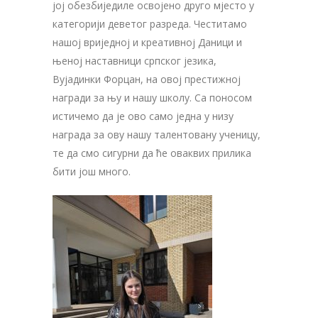
јој обезбиједиле освојено друго мјесто у
категорији деветог разреда. Честитамо
нашој вриједној и креативној Даници и
њеној наставници српског језика,
Вујадинки Форцан, на овој престижној
награди за њу и нашу школу. Са поносом
истичемо да је ово само једна у низу
награда за ову нашу талентовану ученицу,
те да смо сигурни да ће оваквих прилика
бити још много.