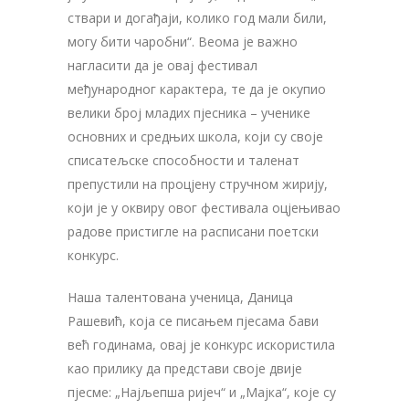
ствари и догађаји, колико год мали били,
могу бити чаробни“. Веома је важно
нагласити да је овај фестивал
међународног карактера, те да је окупио
велики број младих пјесника – ученике
основних и средњих школа, који су своје
списатељске способности и таленат
препустили на процјену стручном жирију,
који је у оквиру овог фестивала оцјењивао
радове пристигле на расписани поетски
конкурс.
Наша талентована ученица, Даница
Рашевић, која се писањем пјесама бави
већ годинама, овај је конкурс искористила
као прилику да представи своје двије
пјесме: „Најљепша ријеч“ и „Мајка“, које су