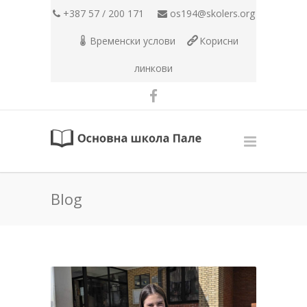
+387 57 / 200 171
os194@skolers.org
Временски услови
Корисни
линкови
Blog