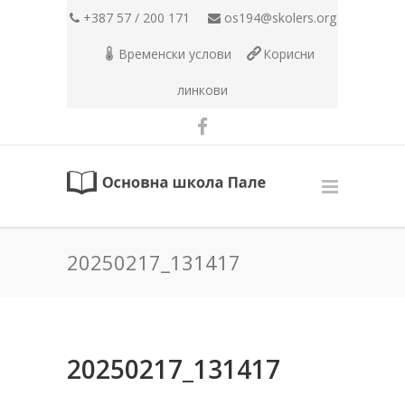
+387 57 / 200 171
os194@skolers.org
Временски услови
Корисни
линкови
20250217_131417
20250217_131417