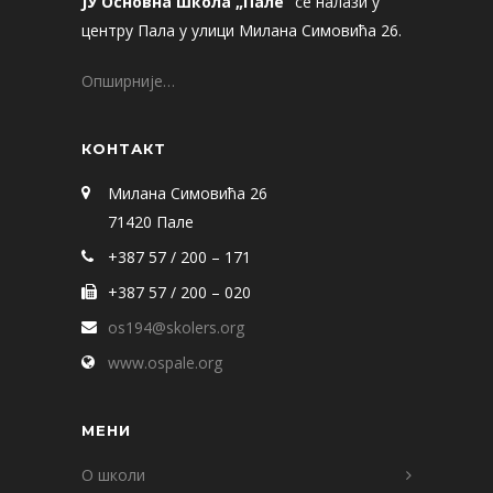
ЈУ Основна школа „Пале“
се налази у
центру Пала у улици Милана Симовића 26.
Опширније…
КОНТАКТ
Милана Симовића 26
71420 Пале
+387 57 / 200 – 171
+387 57 / 200 – 020
os194@skolers.org
www.ospale.org
МЕНИ
О школи