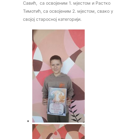
Савић, са освојеним 1. мјестом и Растко
Тимотић, са освојеним 2. мјестом, свако у
својој старосној категорији.