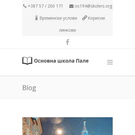
+387 57 / 200 171
os194@skolers.org
Временски услови
Корисни
линкови
Blog