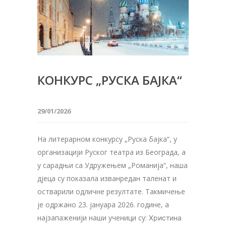
КОНКУРС „РУСКА БАЈКА“
29/01/2026
На литерарном конкурсу „Руска бајка“, у
организацији Руског театра из Београда, а
у сарадњи са Удружењем „Романија“, наша
д‌јеца су показала изванредан таленат и
остварили одличне резултате. Такмичење
је одржано 23. јануара 2026. године, а
најзапаженији наши ученици су:
Христина