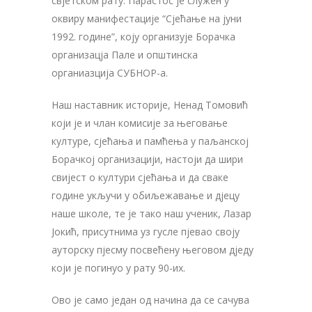
свјетском рату. Парастос је служен у
оквиру манифестације “Сјећање на јуни
1992. године”, коју организује Борачка
организацја Пале и општинска
органиазција СУБНОР-а.
Наш наставник историје, Ненад Томовић
који је и члан комисије за његовање
културе, сјећања и памћења у паљанској
Борачкој организацији, настоји да шири
свијест о култури сјећања и да сваке
године укључи у обиљежавање и дјецу
наше школе, те је тако наш ученик, Лазар
Јокић, присутнима уз гусле пјевао своју
ауторску пјесму посвећену његовом дједу
који је погинуо у рату 90-их.
Ово је само један од начина да се сачува