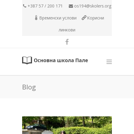
+387 57 / 200 171
os194@skolers.org
Временски услови
Корисни
линкови
Blog