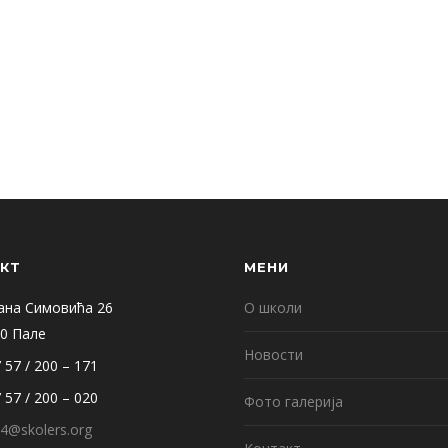
КТ
МЕНИ
ана Симовића 26
О школи
0 Пале
Новости
 57 / 200 – 171
 57 / 200 – 020
Фото галерија
4@skolers.org