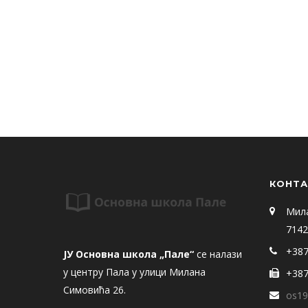
КОНТА
Мил
7142
+387
ЈУ Основна школа „Пале“
се налази
у центру Пала у улици Милана
+387
Симовића 26.
os19