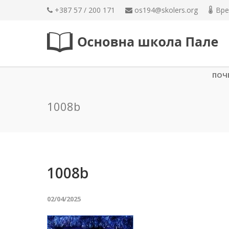
+387 57 / 200 171
os194@skolers.org
Вре
ПОЧ
1008b
1008b
02/04/2025