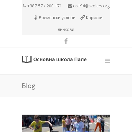
+387 57 / 200 171
os194@skolers.org
Временски услови
Корисни
линкови
Blog