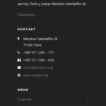
центру Пала у улици Милана Симовића 26.
Опширније…
КОНТАКТ
Милана Симовића 26
71420 Пале
+387 57 / 200 – 171
+387 57 / 200 – 020
os194@skolers.org
www.ospale.org
МЕНИ
О школи