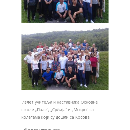
Излет учитеља и наставника Основне
школе „Пале“, „Србија“ и „Мокро“ са
колегама који су дошли са Косова.