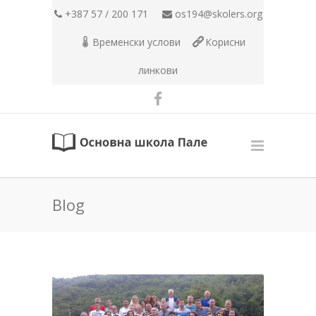
+387 57 / 200 171
os194@skolers.org
Временски услови
Корисни
линкови
Blog