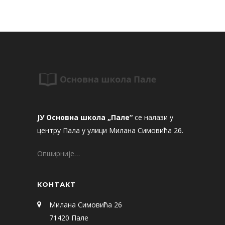
ЈУ Основна школа „Пале“
се налази у
центру Пала у улици Милана Симовића 26.
Опширније…
КОНТАКТ
Милана Симовића 26
71420 Пале