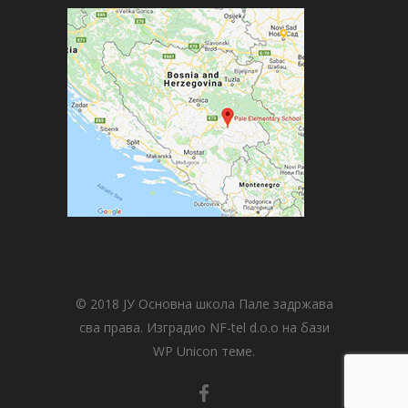
© 2018 ЈУ Основна школа Пале задржава
сва права. Изградио NF-tel d.o.o на бази
WP Unicon теме.