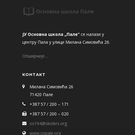
ЈУ Основна школа „Пале“
се налази у
центру Пала у улици Милана Симовића 26.
Опширније…
КОНТАКТ
Милана Симовића 26
71420 Пале
+387 57 / 200 – 171
+387 57 / 200 – 020
os194@skolers.org
www.ospale.org