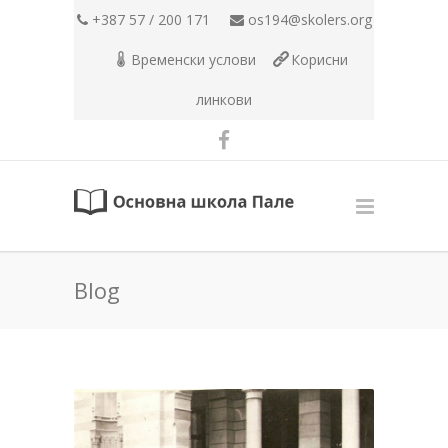
+387 57 / 200 171
os194@skolers.org
Временски услови
Корисни
линкови
Blog