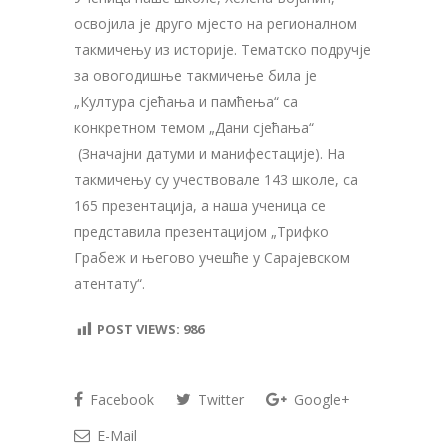
освојила је друго мјесто на регионалном
такмичењу из историје. Тематско подручје
за овогодишње такмичење била је
„Култура сјећања и памћења“ са
конкретном темом „Дани сјећања“
(Значајни датуми и манифестације). На
такмичењу су учествовале 143 школе, са
165 презентација, а наша ученица се
представила презентацијом „Трифко
Грабеж и његово учешће у Сарајевском
атентату“.
POST VIEWS:
986
Facebook
Twitter
Google+
E-Mail