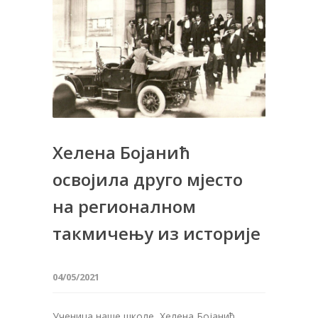
Хелена Бојанић
освојила друго мјесто
на регионалном
такмичењу из историје
04/05/2021
Ученица наше школе, Хелена Бојанић,