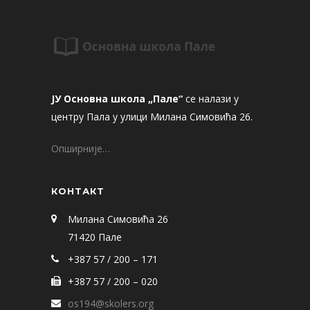
ЈУ Основна школа „Пале“
се налази у
центру Пала у улици Милана Симовића 26.
Опширније…
КОНТАКТ
Милана Симовића 26
71420 Пале
+387 57 / 200 – 171
+387 57 / 200 – 020
os194@skolers.org