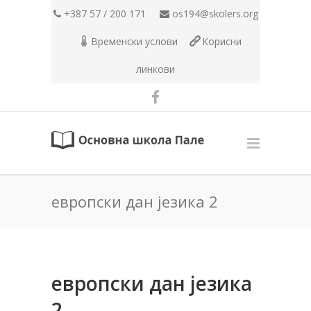
+387 57 / 200 171
os194@skolers.org
Временски услови
Корисни
линкови
европски дан језика 2
европски дан језика
2