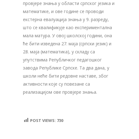
провјере знања у области српског језика и
математике, и ове године се проводи
екстерна евалуација знања у 9. разреду,
што се квалификује као експериментална
мала матура. У овој школској години, она
ће бити изведена 27. маја (српски језик) и
28. маја (математика), у складу са
упутствима Републичког педагошког
завода Републике Српске. Та два дана, у
школи неће бити редовне наставе, због
активности које су повезане са
реализацијом ове провјере знања.
POST VIEWS:
730