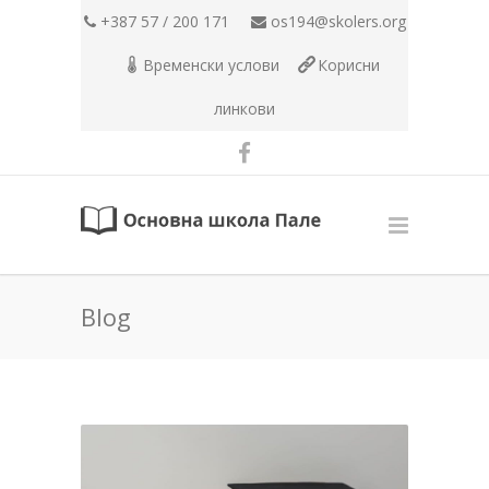
+387 57 / 200 171
os194@skolers.org
Временски услови
Корисни
линкови
Blog