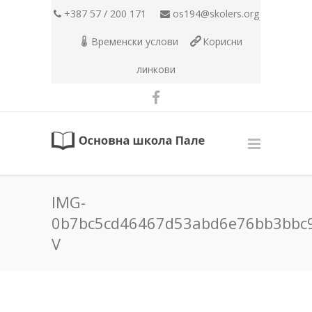
+387 57 / 200 171
os194@skolers.org
Временски услови
Корисни
линкови
IMG-
0b7bc5cd46467d53abd6e76bb3bbc
V