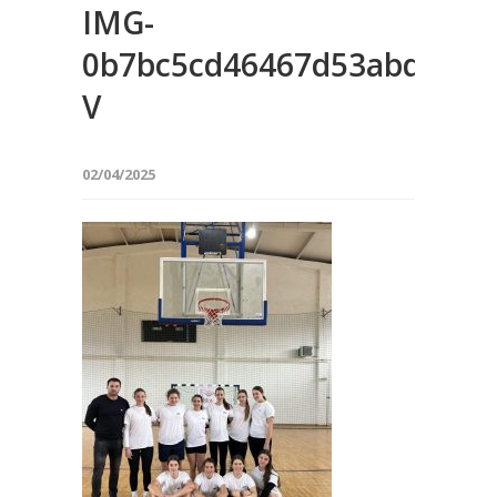
IMG-
0b7bc5cd46467d53abd6e76
V
02/04/2025