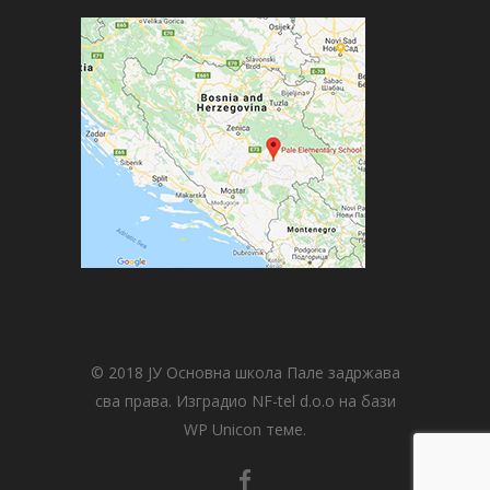
© 2018 ЈУ Основна школа Пале задржава
сва права. Изградио NF-tel d.o.o на бази
WP Unicon теме.