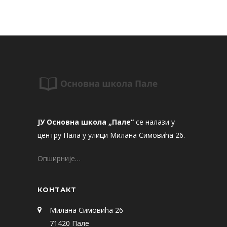
ЈУ Основна школа „Пале“
се налази у
центру Пала у улици Милана Симовића 26.
Опширније…
КОНТАКТ
Милана Симовића 26
71420 Пале