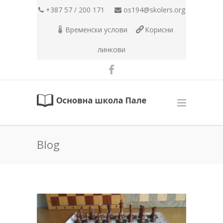
+387 57 / 200 171
os194@skolers.org
Временски услови
Корисни
линкови
Blog