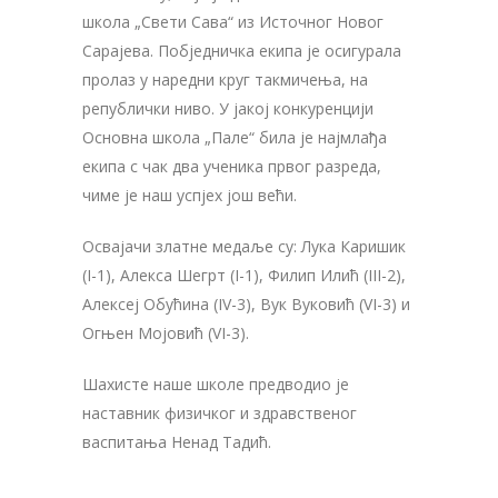
школа „Свети Сава“ из Источног Новог
Сарајева. Побједничка екипа је осигурала
пролаз у наредни круг такмичења, на
републички ниво. У јакој конкуренцији
Основна школа „Пале“ била је најмлађа
екипа с чак два ученика првог разреда,
чиме је наш успјех још већи.
Освајачи златне медаље су: Лука Каришик
(I-1), Алекса Шегрт (I-1), Филип Илић (III-2),
Алексеј Обућина (IV-3), Вук Вуковић (VI-3) и
Огњен Мојовић (VI-3).
Шахисте наше школе предводио је
наставник физичког и здравственог
васпитања Ненад Тадић.