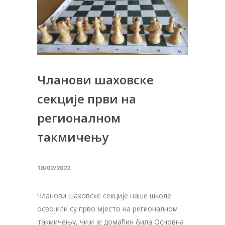
Чланови шаховске
секције први на
регионалном
такмичењу
18/02/2022
Чланови шаховске секције наше школе
освојили су прво мјесто на регионалном
такмичењу, чији је домаћин била Основна