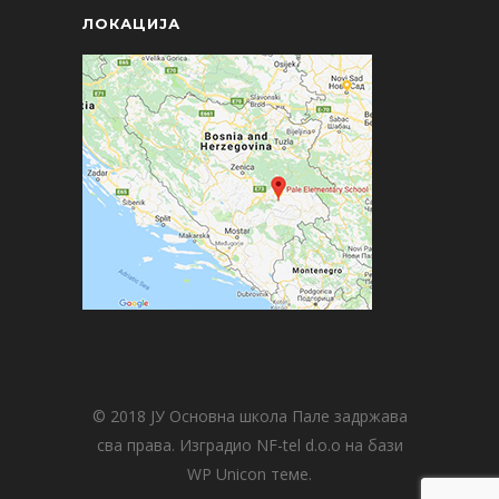
ЛОКАЦИЈА
© 2018 ЈУ Основна школа Пале задржава
сва права. Изградио NF-tel d.o.o на бази
WP Unicon теме.