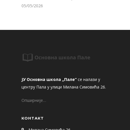
05/05/2026
ЈУ Основна школа „Пале“
се налази у
центру Пала у улици Милана Симовића 26.
Опширније…
КОНТАКТ
Милана Симовића 26