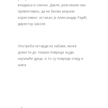
владања и слично. Дакле, реаговали смо
превентивно, да не бисмо морали
корективно- истакао је Александар Рајић,
директор Школе.
Употреба петарди из забаве, може
довести до тешких повреда људи,
најчешће дјеце, а то су повреде очију и
шака.