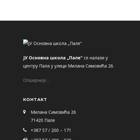
ЈУ Основна школа „Пале“
се налази у
центру Пала у улици Милана Симовића 26.
Опширније…
КОНТАКТ
Милана Симовића 26
71420 Пале
+387 57 / 200 – 171