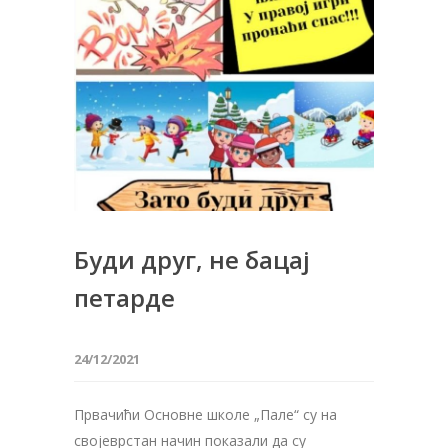
Буди друг, не бацај
петарде
24/12/2021
Првачићи Основне школе „Пале“ су на
својеврстан начин показали да су