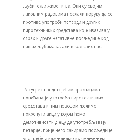
љубитељи животиња. Они су својим
ликовним радовима послали поруку да се
противе употреби петарди и других
пиротехничких средстава које изазивају
страх и друге негативне посљедице код
наших љубимаца, али и код свих нас.
-У сусрет предстојећим празницима
повећана је употреба пиротехничких
средстава и тим поводом желимо
покренути акцију којом ћемо
демотивисати дјецу да употребљавају
петарде, прије него санирамо посљедице
употребе и кажњавамо их смањењем