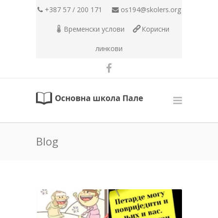
+387 57 / 200 171
os194@skolers.org
Временски услови
Корисни
линкови
Blog