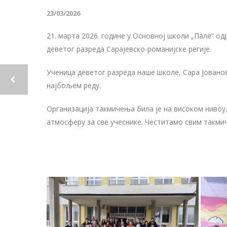
23/03/2026
21. марта 2026. године у Основној школи „Пале“ о
деветог разреда Сарајевско-романијске регије.
Ученица деветог разреда наше школе, Сара Јованов
најбољем реду.
Организација такмичења била је на високом нивоу,
атмосферу за све учеснике. Честитамо свим такми