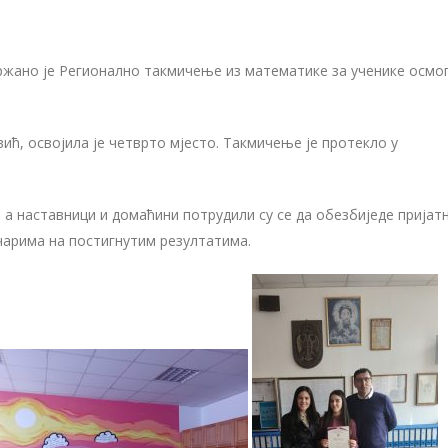
држано је Pегионално такмичење из математике за ученике осмог
ић, освојила је четврто мјесто. Такмичење је протекло у
 а наставници и домаћини потрудили су се да обезбиједе пријат
чарима на постигнутим резултатима.