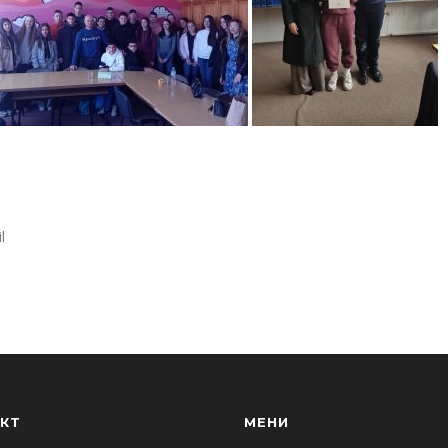
l
КТ
МЕНИ