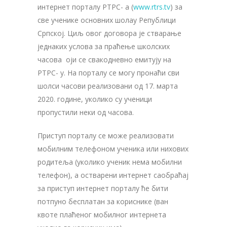
интернет порталу РТРС- а (
www.rtrs.tv
) за
све ученике основних шолау Републици
Српској. Циљ овог договора је стварање
једнаких услова за праћење школских
часова оји се свакодневно емитују на
РТРС- у. На порталу се могу пронаћи сви
шолси часови реализовани од 17. марта
2020. године, уколико су ученици
пропустили неки од часова.
Приступ порталу се може реализовати
мобилним телефоном ученика или нихових
родитеља (уколико ученик нема мобилни
телефон), а остварени интернет саобраћај
за приступ интернет порталу ће бити
потпуно бесплатан за кориснике (ван
квоте плаћеног мобилног интернета