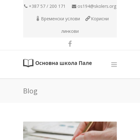
+387 57 / 200 171
os194@skolers.org
Временски услови
Корисни
линкови
Blog