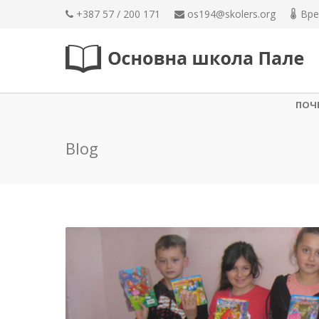
+387 57 / 200 171
os194@skolers.org
Вре
ПОЧ
Blog