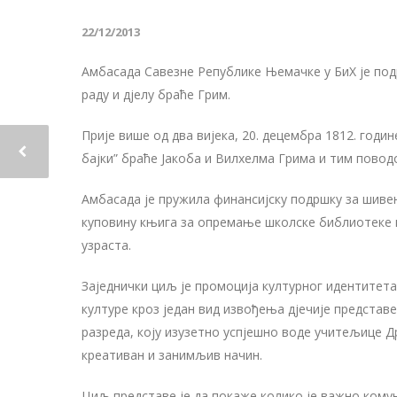
22/12/2013
Амбасада Савезне Републике Њемачке у БиХ је под
раду и дјелу браће Грим.
Прије више од два вијека, 20. децембра 1812. годи
бајки” браће Јакоба и Вилхелма Грима и тим повод
Амбасада је пружила финансијску подршку за шив
куповину књига за опремање школске библиотеке 
узраста.
Заједнички циљ је промоција културног идентитет
културе кроз један вид извођења дјечије представ
разреда, коју изузетно успјешно воде учитељице Д
креативан и занимљив начин.
Циљ представе је да покаже колико је важно кому