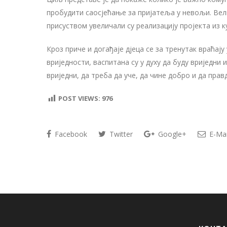
пробудити саосјећање за пријатеља у невољи. Вели
присуством увеличали су реализацију пројекта из к
Кроз приче и догађаје дјеца се за тренутак враћају
вриједности, васпитана су у духу да буду вриједни 
вриједни, да треба да уче, да чине добро и да правд
POST VIEWS:
976
Facebook
Twitter
Google+
E-Mai