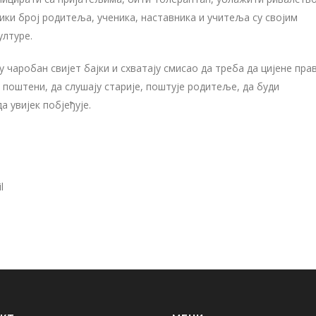
ки број родитеља, ученика, наставника и учитеља су својим
ултуре.
 у чаробан свијет бајки и схватају смисао да треба да цијене пра
и поштени, да слушају старије, поштује родитеље, да буди
а увијек побјеђује.
l