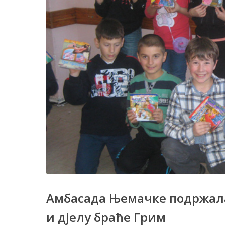
Амбасада Њемачке подржала
и дјелу браће Грим