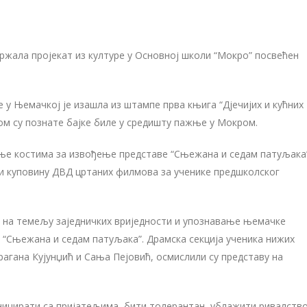
ржала пројекат из културе у Основној школи “Мокро” посвећен
не у Њемачкој је изашла из штампе прва књига “Дјечијих и кућних
ом су познате бајке биле у средишту пажње у Мокром.
ење костима за извођење представе “Сњежана и седам патуљака
и куповину ДВД цртаних филмова за ученике предшколског
а на темељу заједничких вриједности и упознавање њемачке
е “Сњежана и седам патуљака”. Драмска секција ученика нижих
рагана Кујунџић и Сања Пејовић, осмислили су представу на
ницирати са пријатељима, бити толерантан, ублажити ривалство