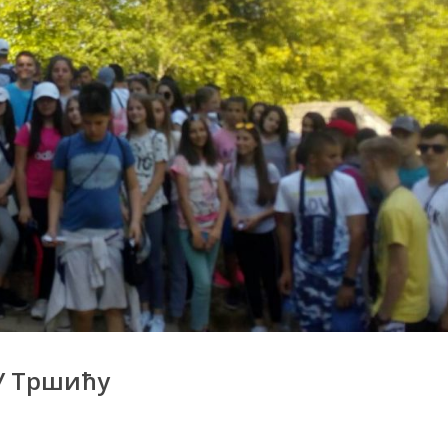
 У Тршићу