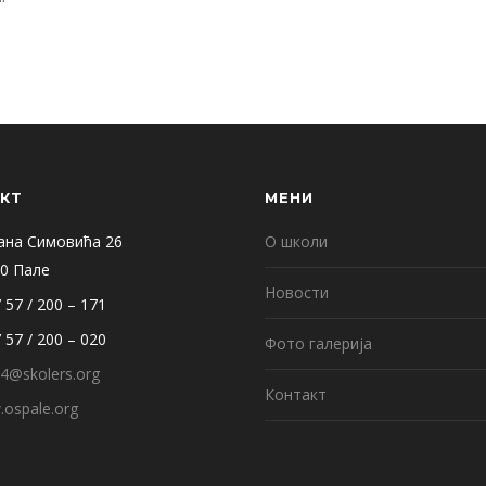
КТ
МЕНИ
ана Симовића 26
О школи
0 Пале
Новости
 57 / 200 – 171
 57 / 200 – 020
Фото галерија
4@skolers.org
Контакт
ospale.org