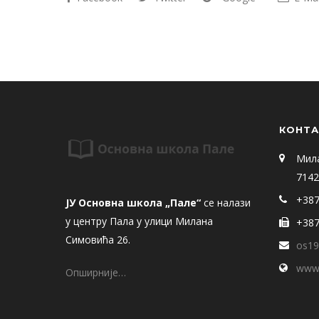
КОНТА
Мил
7142
+387
ЈУ Основна школа „Пале“
се налази
у центру Пала у улици Милана
+387
Симовића 26.
os19
www.
Опширније…