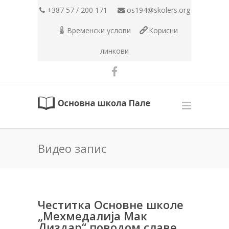
+387 57 / 200 171
os194@skolers.org
Временски услови
Корисни
линкови
Видео запис
Честитка Основне школе
„Мехмедалија Мак
Диздар“ поводом славе