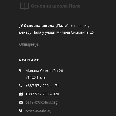
ЈУ Основна школа „Пале“
се налази у
центру Пала у улици Милана Симовића 26.
Опширније…
КОНТАКТ
Милана Симовића 26
71420 Пале
+387 57 / 200 – 171
+387 57 / 200 – 020
os194@skolers.org
www.ospale.org