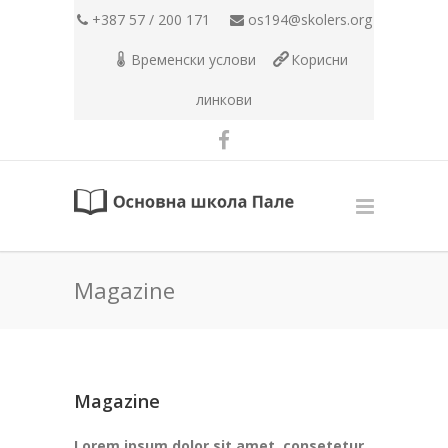
+387 57 / 200 171
os194@skolers.org
Временски услови
Корисни
линкови
Magazine
Magazine
Lorem ipsum dolor sit amet, consetetur