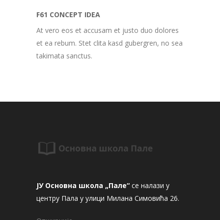
F61 CONCEPT IDEA
At vero eos et accusam et justo duo dolores
et ea rebum. Stet clita kasd gubergren, no sea
takimata sanctus.
ЈУ Основна школа „Пале“
се налази у
центру Пала у улици Милана Симовића 26.