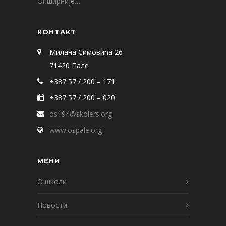
Опширније…
КОНТАКТ
Милана Симовића 26
71420 Пале
+387 57 / 200 – 171
+387 57 / 200 – 020
os194@skolers.org
www.ospale.org
МЕНИ
О школи
Новости