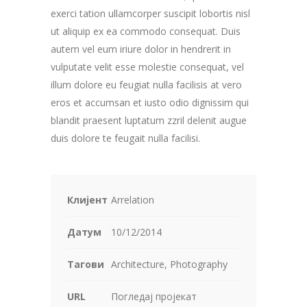
exerci tation ullamcorper suscipit lobortis nisl
ut aliquip ex ea commodo consequat. Duis
autem vel eum iriure dolor in hendrerit in
vulputate velit esse molestie consequat, vel
illum dolore eu feugiat nulla facilisis at vero
eros et accumsan et iusto odio dignissim qui
blandit praesent luptatum zzril delenit augue
duis dolore te feugait nulla facilisi.
Клијент
Arrelation
Датум
10/12/2014
Тагови
Architecture, Photography
URL
Погледај пројекат