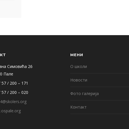
КТ
МЕНИ
ана Симовића 26
О школи
0 Пале
Новости
 57 / 200 – 171
 57 / 200 – 020
Фото галерија
4@skolers.org
Контакт
ospale.org