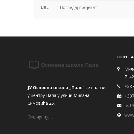
URL
Погледај пројекат
КОНТА
Мил
7142
+387
ЈУ Основна школа „Пале“
се налази
у центру Пала у улици Милана
+387
Симовића 26.
os19
www.
Опширније…