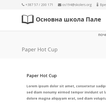
+387 57 / 200 171
os194@skolers.org
Вре
ПОЧ
Paper Hot Cup
Paper Hot Cup
Lorem ipsum dolor sit amet, consetetur sadips
sed diam nonumy eirmod tempor invidunt ut l
dolore magna aliquyam erat, sed diam volupt