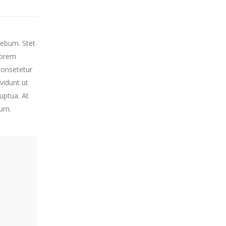
rebum. Stet
Lorem
consetetur
vidunt ut
uptua. At
bum.