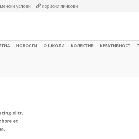
менски услови
Корисни линкови
ЕТНА
НОВОСТИ
О ШКОЛИ
КОЛЕКТИВ
КРЕАТИВНОСТ
cing elitr,
abore et
ua.