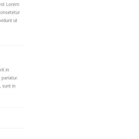
 est Lorem
consetetur
vidunt ut
it in
 pariatur.
 sunt in