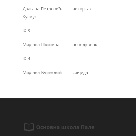
Драгана Петровић-
четвртак
1
Кусмук
IX-3
Мирјана Шкипина
понедјељак
1
IX-4
Мирјана Вујиновић
сриједа
1