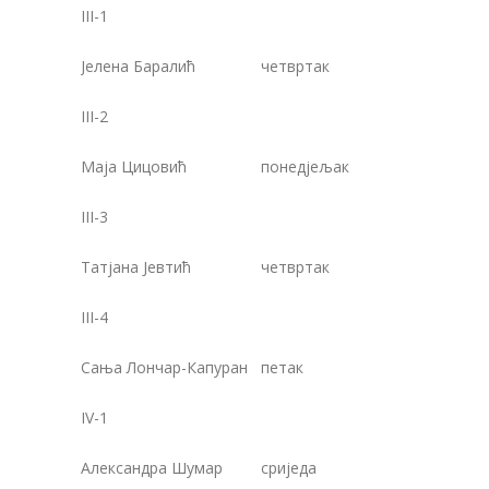
III-1
Јелена Баралић
четвртак
1
III-2
Маја Цицовић
понедјељак
1
III-3
Татјана Јевтић
четвртак
1
III-4
Сања Лончар-Капуран
петак
1
IV-1
Александра Шумар
сриједа
1