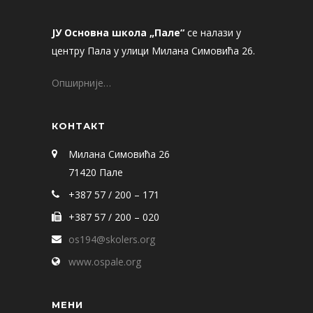
ЈУ Основна школа „Пале“
се налази у
центру Пала у улици Милана Симовића 26.
Опширније…
КОНТАКТ
Милана Симовића 26
71420 Пале
+387 57 / 200 – 171
+387 57 / 200 – 020
os194@skolers.org
www.ospale.org
МЕНИ