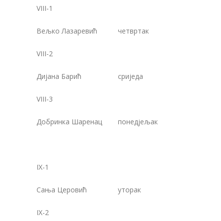
VIII-1
Вељко Лазаревић
четвртак
1
VIII-2
Дијана Барић
сриједа
1
VIII-3
Добринка Шаренац
понедјељак
1
IX-1
Сања Церовић
уторак
1
IX-2