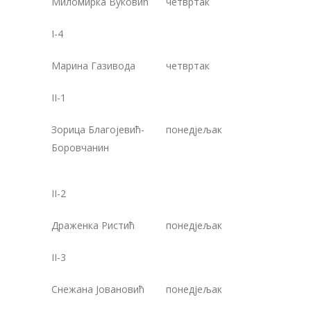
Миломирка Вуковић
четвртак
1
I-4
Марина Газивода
четвртак
1
II-1
Зорица Благојевић-
понедјељак
1
Боровчанин
II-2
Драженка Ристић
понедјељак
1
II-3
Снежана Јовановић
понедјељак
1