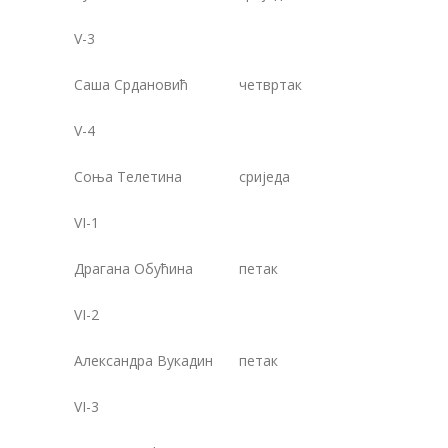
V-3
Саша Срдановић
четвртак
1
V-4
Соња Телетина
сриједа
1
VI-1
Драгана Обућина
петак
1
VI-2
Александра Вукадин
петак
1
VI-3