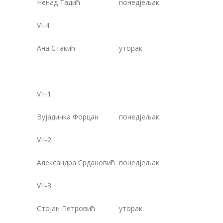
Ненад Тадић
понедјељак
1
VI-4
Ана Стакић
уторак
1
VII-1
Вујадинка Форцан
понедјељак
1
VII-2
Александра Срдановић
понедјељак
1
VII-3
Стојан Петровић
уторак
1