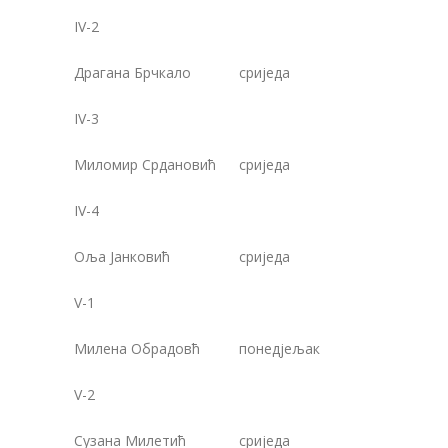
IV-2
Драгана Брчкало
сриједа
1
IV-3
Миломир Срдановић
сриједа
1
IV-4
Оља Јанковић
сриједа
1
V-1
Милена Обрадовћ
понедјељак
1
V-2
Сузана Милетић
сриједа
1