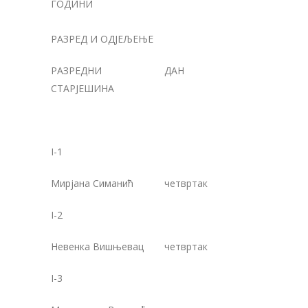
ГОДИНИ
РАЗРЕД И ОДЈЕЉЕЊЕ
В
РАЗРЕДНИ
ДАН
СТАРЈЕШИНА
I-1
Мирјана Симанић
четвртак
1
I-2
Невенка Вишњевац
четвртак
1
I-3